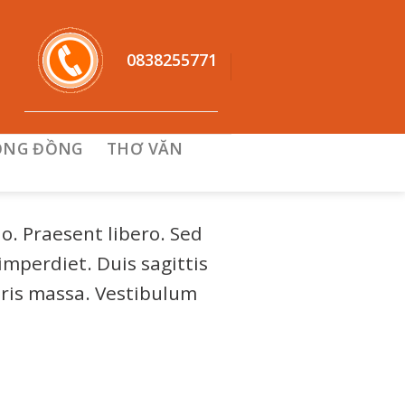
0838255771
ỘNG ĐỒNG
THƠ VĂN
o. Praesent libero. Sed
mperdiet. Duis sagittis
uris massa. Vestibulum