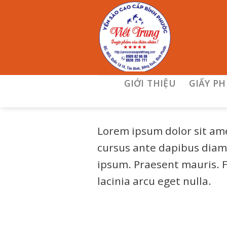
Skip
to
content
GIỚI THIỆU
GIẤY P
Lorem ipsum dolor sit amet
cursus ante dapibus diam.
ipsum. Praesent mauris. 
lacinia arcu eget nulla.