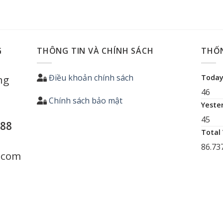
G
THÔNG TIN VÀ CHÍNH SÁCH
THỐ
Điều khoản chính sách
ng
Today
46
Chính sách bảo mật
Yeste
45
688
Total
86.73
.com