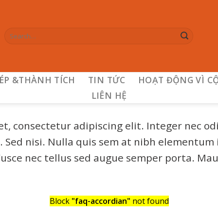
HÉP &THÀNH TÍCH
TIN TỨC
HOẠT ĐỘNG VÌ C
LIÊN HỆ
, consectetur adipiscing elit. Integer nec odi
 Sed nisi. Nulla quis sem at nibh elementum i
Fusce nec tellus sed augue semper porta. Ma
Block
"faq-accordian"
not found