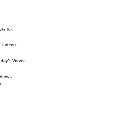
NG KÊ
's Views:
rday's Views:
 Views:
7