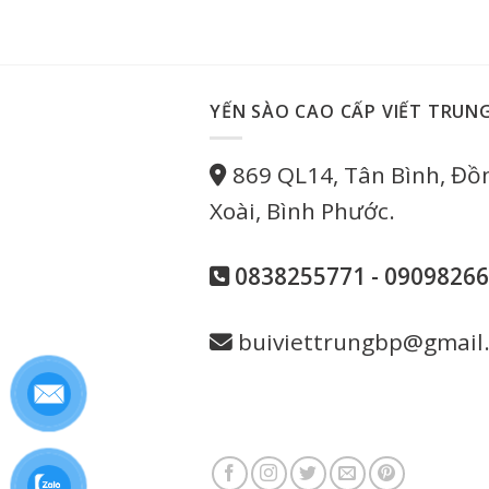
YẾN SÀO CAO CẤP VIẾT TRUN
869 QL14, Tân Bình, Đồ
Xoài, Bình Phước.
0838255771 - 0909826
buiviettrungbp@gmail