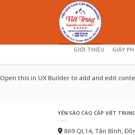
Skip
to
content
GIỚI THIỆU
GIẤY P
Open this in UX Builder to add and edit cont
YẾN SÀO CAO CẤP VIẾT TRUN
869 QL14, Tân Bình, Đồ