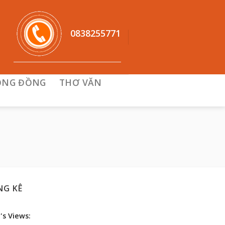
0838255771
ỘNG ĐỒNG
THƠ VĂN
NG KÊ
's Views: