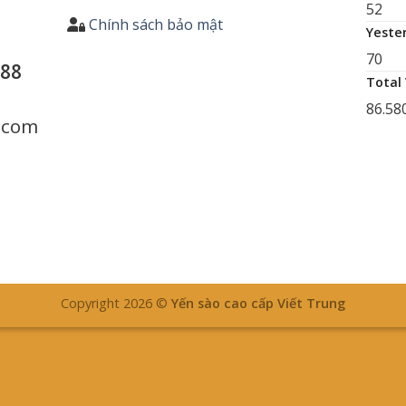
52
Chính sách bảo mật
Yeste
70
688
Total
86.58
.com
Copyright 2026 ©
Yến sào cao cấp Viết Trung