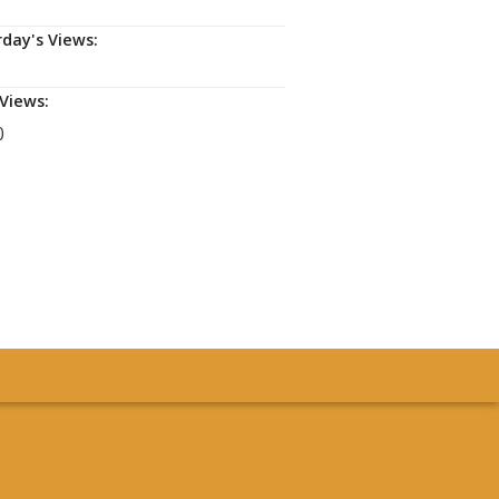
rday's Views:
 Views:
0